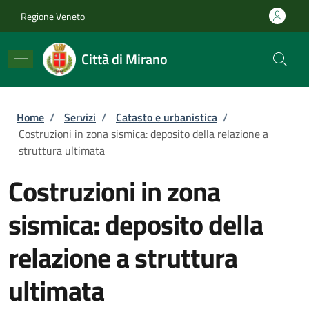
Salta al contenuto principale
Skip to footer content
Regione Veneto
Città di Mirano
Briciole di pane
Home
/
Servizi
/
Catasto e urbanistica
/
Costruzioni in zona sismica: deposito della relazione a
struttura ultimata
Costruzioni in zona
sismica: deposito della
relazione a struttura
ultimata