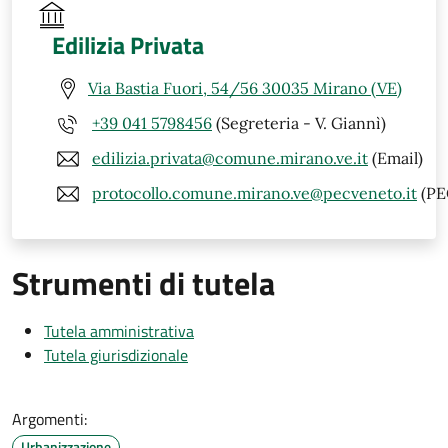
Edilizia Privata
Via Bastia Fuori, 54/56 30035 Mirano (VE)
+39 041 5798456
(Segreteria - V. Giannì)
edilizia.privata@comune.mirano.ve.it
(Email)
protocollo.comune.mirano.ve@pecveneto.it
(PE
Strumenti di tutela
Tutela amministrativa
Tutela giurisdizionale
Argomenti:
Urbanizzazione