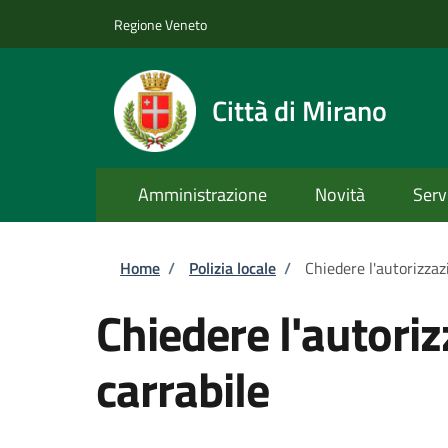
Salta al contenuto principale
Skip to footer content
Regione Veneto
Città di Mirano
Amministrazione
Novità
Serv
Briciole di pane
Home
/
Polizia locale
/
Chiedere l'autorizzaz
Chiedere l'autori
carrabile