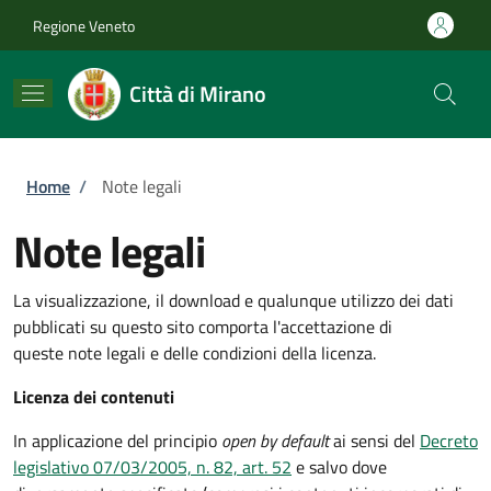
Salta al contenuto principale
Skip to footer content
Regione Veneto
Città di Mirano
Briciole di pane
Home
/
Note legali
Note legali
La visualizzazione, il download e qualunque utilizzo dei dati
pubblicati su questo sito comporta l'accettazione di
queste note legali e delle condizioni della licenza.
Licenza dei contenuti
In applicazione del principio
open by default
ai sensi del
Decreto
legislativo 07/03/2005, n. 82, art. 52
e salvo dove