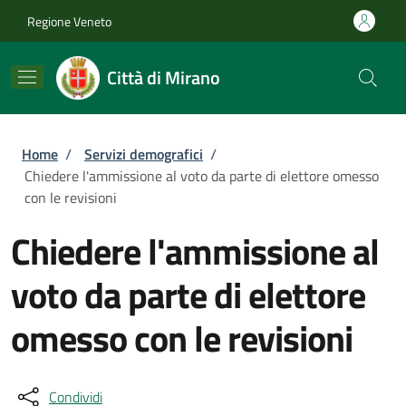
Salta al contenuto principale
Skip to footer content
Regione Veneto
Città di Mirano
Briciole di pane
Home
/
Servizi demografici
/
Chiedere l'ammissione al voto da parte di elettore omesso
con le revisioni
Chiedere l'ammissione al
voto da parte di elettore
omesso con le revisioni
Condividi