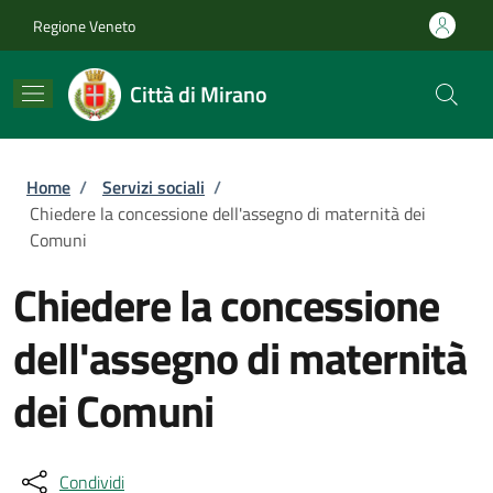
Salta al contenuto principale
Skip to footer content
Regione Veneto
Città di Mirano
Briciole di pane
Home
/
Servizi sociali
/
Chiedere la concessione dell'assegno di maternità dei
Comuni
Chiedere la concessione
dell'assegno di maternità
dei Comuni
Condividi