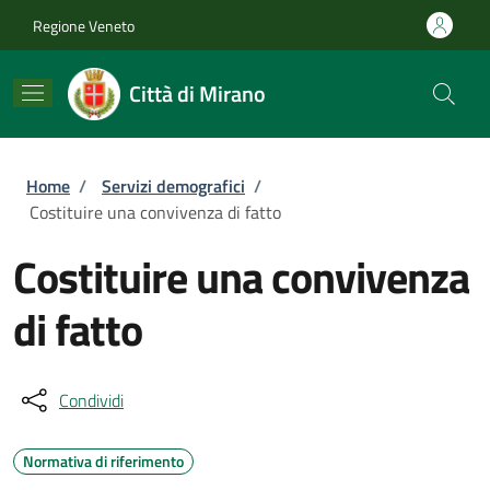
Salta al contenuto principale
Skip to footer content
Regione Veneto
Città di Mirano
Briciole di pane
Home
/
Servizi demografici
/
Costituire una convivenza di fatto
Costituire una convivenza
di fatto
Condividi
Normativa di riferimento