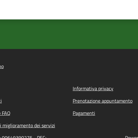
no
Informativa privacy
i
Prenotazione appuntamento
e FAQ
Pagamenti
i miglioramento dei servizi
ne: 00649390275 - PEC:
Powere