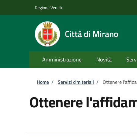
Salta al contenuto principale
Skip to footer content
Regione Veneto
Città di Mirano
Amministrazione
Novità
Serv
Briciole di pane
Home
/
Servizi cimiteriali
/
Ottenere l'affid
Ottenere l'affida