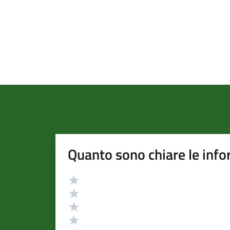
Quanto sono chiare le info
Valutazione
Valuta 5 stelle su 5
Valuta 4 stelle su 5
Valuta 3 stelle su 5
Valuta 2 stelle su 5