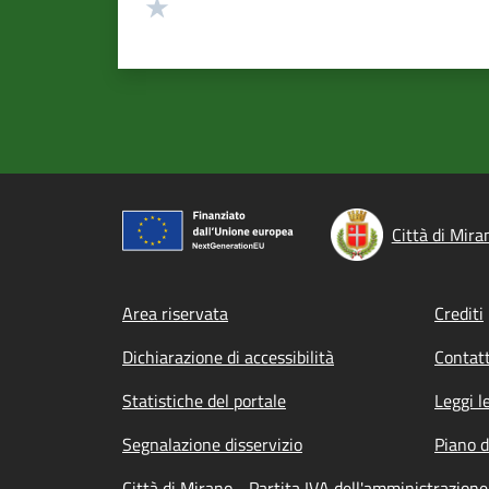
Valuta 1 stelle su 5
Città di Mira
Footer menu
Area riservata
Crediti
Dichiarazione di accessibilità
Contatt
Statistiche del portale
Leggi l
Segnalazione disservizio
Piano d
Città di Mirano - Partita IVA dell'amministrazio