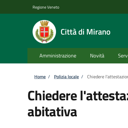
Salta al contenuto principale
Skip to footer content
Regione Veneto
Città di Mirano
Amministrazione
Novità
Serv
Briciole di pane
Home
/
Polizia locale
/
Chiedere l'attestazio
Chiedere l'attesta
abitativa