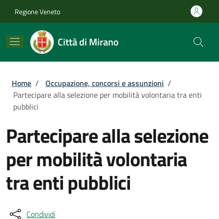
Salta al contenuto principale
Skip to footer content
Regione Veneto
Città di Mirano
Briciole di pane
Home
/
Occupazione, concorsi e assunzioni
/
Partecipare alla selezione per mobilità volontaria tra enti
pubblici
Partecipare alla selezione
per mobilità volontaria
tra enti pubblici
Condividi