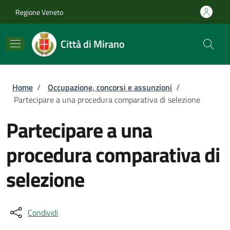
Salta al contenuto principale
Skip to footer content
Regione Veneto
Città di Mirano
Briciole di pane
Home
/
Occupazione, concorsi e assunzioni
/
Partecipare a una procedura comparativa di selezione
Partecipare a una
procedura comparativa di
selezione
Condividi