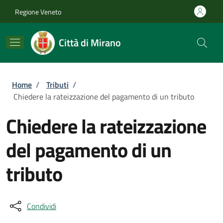
Salta al contenuto principale
Skip to footer content
Regione Veneto
Città di Mirano
Briciole di pane
Home
/
Tributi
/
Chiedere la rateizzazione del pagamento di un tributo
Chiedere la rateizzazione
del pagamento di un
tributo
Condividi