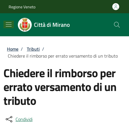
Salta al contenuto principale
Skip to footer content
Regione Veneto
Città di Mirano
Briciole di pane
Home
/
Tributi
/
Chiedere il rimborso per errato versamento di un tributo
Chiedere il rimborso per
errato versamento di un
tributo
Condividi