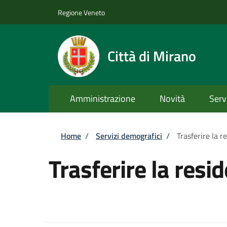
Salta al contenuto principale
Skip to footer content
Regione Veneto
Città di Mirano
Amministrazione
Novità
Serv
Briciole di pane
Home
/
Servizi demografici
/
Trasferire la r
Trasferire la resi