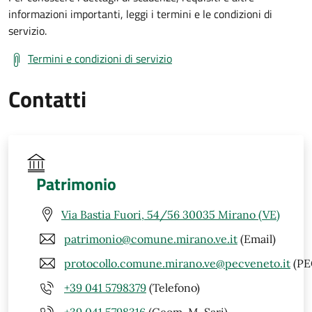
informazioni importanti, leggi i termini e le condizioni di
servizio.
Termini e condizioni di servizio
Contatti
Patrimonio
Via Bastia Fuori, 54/56 30035 Mirano (VE)
patrimonio@comune.mirano.ve.it
(Email)
protocollo.comune.mirano.ve@pecveneto.it
(PE
+39 041 5798379
(Telefono)
+39 041 5798316
(Geom. M. Sari)