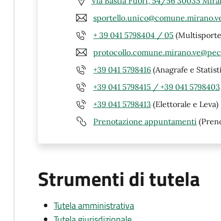
Via Bastia Fuori, 54/56 30035 Mira
sportello.unico@comune.mirano.ve
+ 39 041 5798404 / 05
(Multisportel
protocollo.comune.mirano.ve@pec
+39 041 5798416
(Anagrafe e Statist
+39 041 5798415 / +39 041 5798403
+39 041 5798413
(Elettorale e Leva)
Prenotazione appuntamenti
(Pren
Strumenti di tutela
Tutela amministrativa
Tutela giurisdizionale