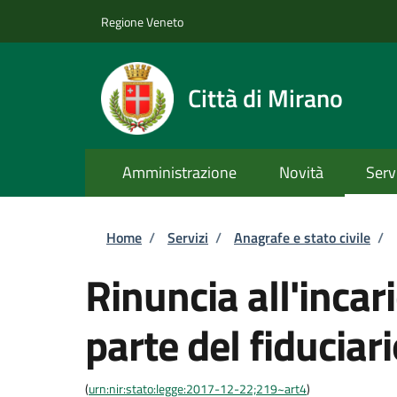
Salta al contenuto principale
Skip to footer content
Regione Veneto
Città di Mirano
Amministrazione
Novità
Serv
Briciole di pane
Home
/
Servizi
/
Anagrafe e stato civile
/
Rinuncia all'incari
parte del fiduciar
(
urn:nir:stato:legge:2017-12-22;219~art4
)