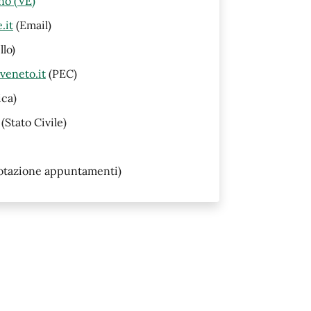
no (VE)
.it
(Email)
lo)
veneto.it
(PEC)
ica)
(Stato Civile)
otazione appuntamenti)