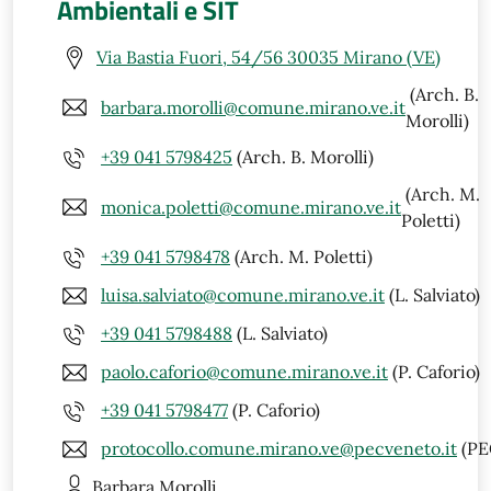
Ambientali e SIT
Via Bastia Fuori, 54/56 30035 Mirano (VE)
(Arch. B.
barbara.morolli@comune.mirano.ve.it
Morolli)
+39 041 5798425
(Arch. B. Morolli)
(Arch. M.
monica.poletti@comune.mirano.ve.it
Poletti)
+39 041 5798478
(Arch. M. Poletti)
luisa.salviato@comune.mirano.ve.it
(L. Salviato)
+39 041 5798488
(L. Salviato)
paolo.caforio@comune.mirano.ve.it
(P. Caforio)
+39 041 5798477
(P. Caforio)
protocollo.comune.mirano.ve@pecveneto.it
(PE
Barbara
Morolli