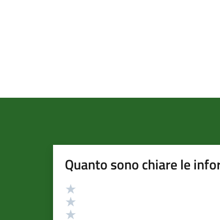
Quanto sono chiare le info
Valutazione
Valuta 5 stelle su 5
Valuta 4 stelle su 5
Valuta 3 stelle su 5