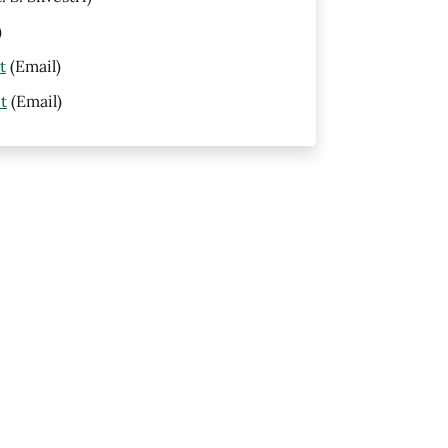
)
t
(Email)
t
(Email)