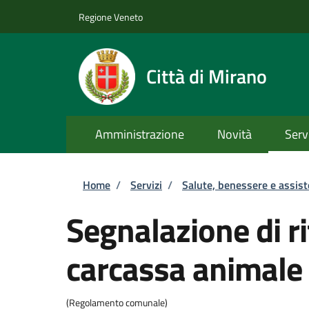
Salta al contenuto principale
Skip to footer content
Regione Veneto
Città di Mirano
Amministrazione
Novità
Serv
Briciole di pane
Home
/
Servizi
/
Salute, benessere e assis
Segnalazione di r
carcassa animale
(Regolamento comunale)