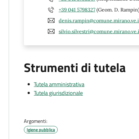
+39 041 5798327
(Geom. D. Rampin
denis.rampin@comune.mirano.ve.i
silvio.silvestri@comune.mirano.ve.i
Strumenti di tutela
Tutela amministrativa
Tutela giurisdizionale
Argomenti:
Igiene pubblica