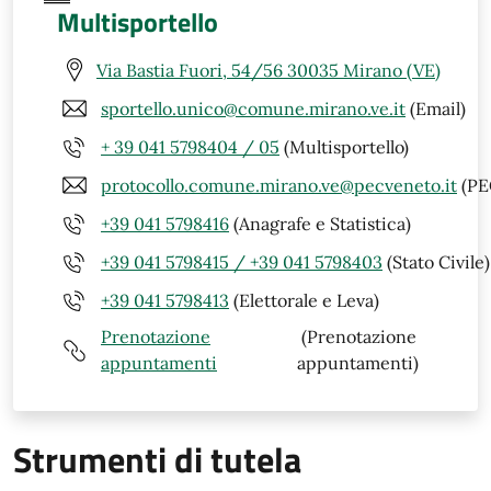
Multisportello
Via Bastia Fuori, 54/56 30035 Mirano (VE)
sportello.unico@comune.mirano.ve.it
(Email)
+ 39 041 5798404 / 05
(Multisportello)
protocollo.comune.mirano.ve@pecveneto.it
(PE
+39 041 5798416
(Anagrafe e Statistica)
+39 041 5798415 / +39 041 5798403
(Stato Civile)
+39 041 5798413
(Elettorale e Leva)
Prenotazione
(Prenotazione
appuntamenti
appuntamenti)
Strumenti di tutela