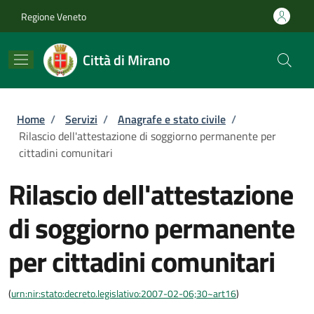
Salta al contenuto principale
Skip to footer content
Regione Veneto
Città di Mirano
Briciole di pane
Home
/
Servizi
/
Anagrafe e stato civile
/
Rilascio dell'attestazione di soggiorno permanente per
cittadini comunitari
Rilascio dell'attestazione
di soggiorno permanente
per cittadini comunitari
(
urn:nir:stato:decreto.legislativo:2007-02-06;30~art16
)