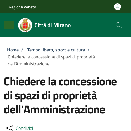
Salta al contenuto principale
Skip to footer content
Regione Veneto
Città di Mirano
Briciole di pane
Home
/
Tempo libero, sport e cultura
/
Chiedere la concessione di spazi di proprietà
dell'Amministrazione
Chiedere la concessione
di spazi di proprietà
dell'Amministrazione
Condividi