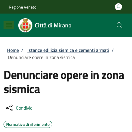
Salta al contenuto principale
Skip to footer content
Regione Veneto
Città di Mirano
Briciole di pane
Home
/
Istanze edilizia sismica e cementi armati
/
Denunciare opere in zona sismica
Denunciare opere in zona
sismica
Condividi
Normativa di riferimento