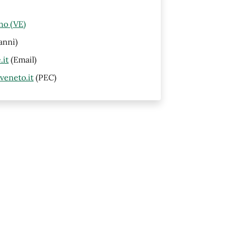
no (VE)
annì)
.it
(Email)
veneto.it
(PEC)