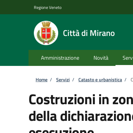
Salta al contenuto principale
Skip to footer content
Regione Veneto
Città di Mirano
Amministrazione
Novità
Serv
Briciole di pane
Home
/
Servizi
/
Catasto e urbanistica
/
C
Costruzioni in zo
della dichiarazion
esecuzione