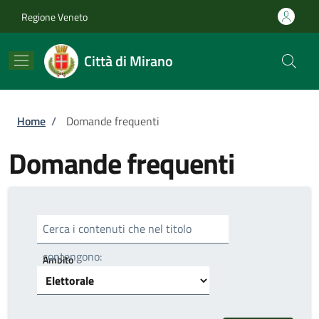
Salta al contenuto principale
Skip to footer content
Regione Veneto
Città di Mirano
Briciole di pane
Home
/
Domande frequenti
Domande frequenti
Cerca i contenuti che nel titolo
contengono:
Ambito